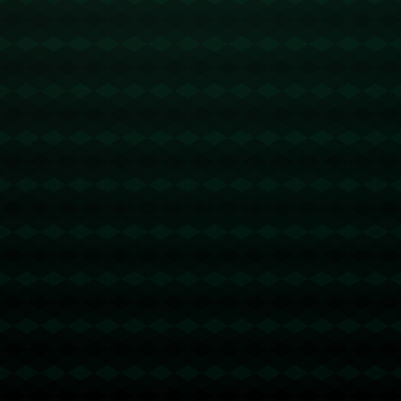
徘徊之后，卡索拉选择**不再纠结于退役这个话题，而将注意力集中
在自己当下的比赛表现上**。这种决策不仅仅是一种策略，更是一种
心态的转变。
**对比分析：退役选择的心理影响**
许多球员在职业生涯接近尾声时会不断地思考退役的问题。这种思
考不仅仅是对身体状况的评估，更是对未来生活的一种规划。然
而，频繁地陷入退役与否的思考中，可能导致球员在**心理上产生疲
惫感**，从而影响到其场上的表现。
卡索拉的做法则恰恰相反，他选择将这些**有可能带来负担的思考放
下**，专注于提升自己的竞技状态。这种选择，不仅减轻了心理负
担，也让他在场上能全力以赴，无论是面对激烈的对抗还是复杂的
战术变化时，表现依然稳定。
**卡索拉的坚持与成长**
卡索拉之所以能够在年复一年的退役传闻中依然坚守赛场，除了心
态的调整，更在于他**对足球的热爱和不懈追求**。许多球迷可能会
好奇，在经历过各种伤病和岁月的洗礼后，为何他还能保持如此高
昂的斗志？答案或许在于他对人生的不同**阶段有着清晰的认知**和
规划。
**案例分析：其他球星的退役之路**
如果我们观察其他一些顶级球员的职业生涯，比如**亨利、杰拉德
**，不难发现，他们在面对退役时，都曾有过深刻的思考和权衡。亨
利选择在体力和精神状态达到无法支撑高水平比赛时果断离开，而
杰拉德则在离开英超后选择去美国大联盟继续自己的足球旅程。相
比之下，卡索拉的经历更加复杂，他的选择不仅是个人状态和形势