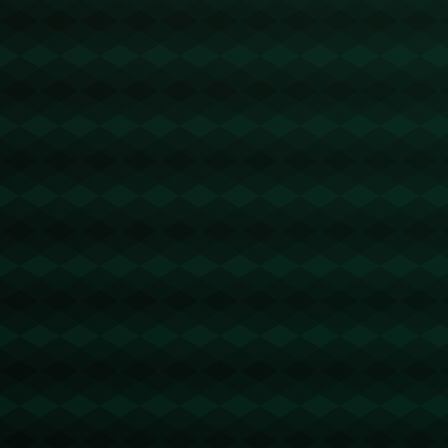
### 
202
项目上
这一事
### 
中国足
了大量
技的胜
### 