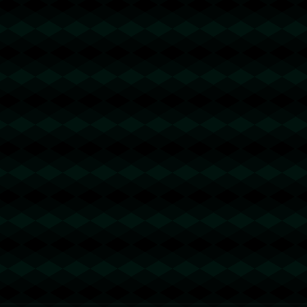
育2023年的表现辉煌卓著，十大新闻不只是事件本身，更蕴含深远意义
也为接下来体育领域的探索与突破提供了重要启示。期待2024年的中国体
：勇士队客场状态上升，灰熊队主场困境难解！.
2023日職聯賽季前瞻：浦和紅鉆 不再平局 蓄銳進軍榜首！.