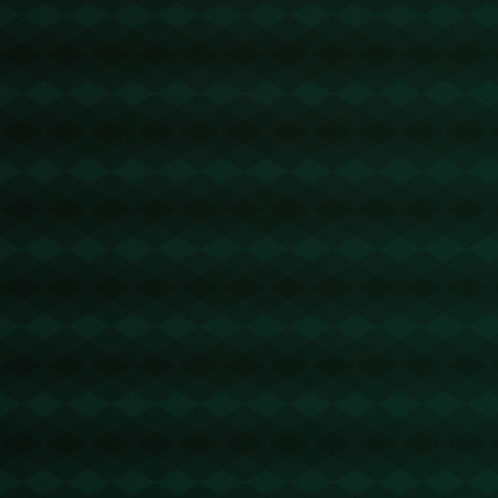
NEWS
新闻中心
**「体
随着2
公司新闻
人心的故
体育事
行业资讯