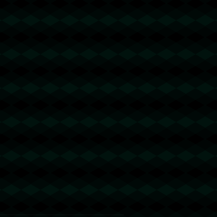
。它们串联起了一条中国体育向高水平、高价值发展的明晰
育故事更加精彩纷呈！