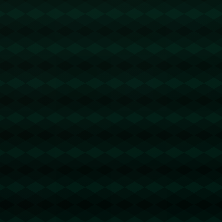
3年，中国体育不仅在国际舞台上取得耀眼成绩，还着力推进体育的全民化
多年轻人将体育精神内化为生活的一部分。例如，在今年举行的中国大学
学生选手。这表明体育不仅是竞争，更是培养优秀国民的重要手段。
**冬季运动再掀高潮，冰雪经济成新亮点**
奥会之后，中国冬季运动市场迎来井喷式增长。2023年，冰雪项目持续
动中心之一的地位。与此同时，冰雪旅游、装备制造等相关产业也逐步成为
推动地区经济发展的同时，也促进了全民健身的普及化**。