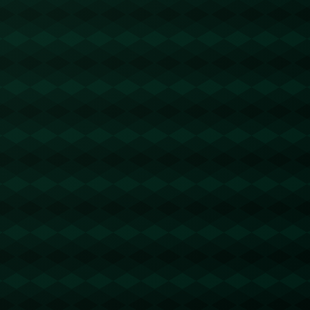
各项目全面开花。特别是在田径、游泳、乒乓球等传统优势
手在世锦赛中打破了世界纪录**，成为全球瞩目的焦点。
善。
赢得了关键战役。在国内层面，中超联赛深化改革，吸引
令人看到了**中国足球的未来希望**。这不仅是体育竞