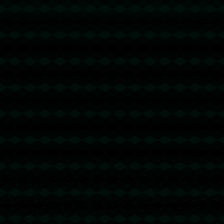
尽管如此，曼城21/22赛季的阵容深度仍然堪称世界一流。瓜迪奥拉
可以在欧冠赛场上不断轮换队员，不论是年轻的福登还是经验丰富
的德布劳内，都展现出了顶级的适应能力。这种“人人皆兵”的阵容配
置，使得曼城在大部分比赛中都占据优势。
---
### **关键词洞察：21/22赛季、曼城、欧冠阵容**
从上述分析可以看出，**曼城的21/22赛季欧冠阵容**充分体现了瓜
迪奥拉团队的执行力与阵容的整体实力。无论是核心球员的稳定表
现，还是阵容深度的支持，每一个细节都标志着这支球队的卓越水
平。对于足球迷而言，深入了解曼城的这支阵容，可以从中窥探现
代足球发展的新趋势。
上一篇：德甲不莱梅VS霍芬海姆预测分析：不莱梅两主力有伤，球