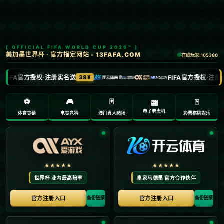
新闻中心
NEWS
湖人5场4败，独行侠5场4胜！浓眉说出实话，
早这样就不用离开詹皇.
发布时间：2026-05-17