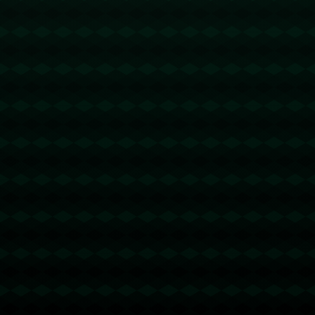
以往，詹皇与浓眉的搭档曾为湖人带来无数高光时刻，比如2020年
的夺冠赛季，那时两人之间的合作堪称完美。然而时过境迁，如今
的湖人缺乏这样的默契，而部分球员也未能融入整体体系。浓眉的
感慨，或许更是为当前湖人阵容敲响警钟：未来要打破困局，培养
队员之间的配合能力刻不容缓。
---
### **案例分析：湖人与独行侠的平衡之道**
为了进一步探讨湖人如何走出困境，独行侠的例子显然值得参考。
东契奇与欧文的合作并不是一蹴而就，而是通过多场比赛逐渐加深
了解。独行侠不仅注重个人能力的发挥，更强调全队的进攻与防守
体系。这种全队协作的模式让他们能够在竞争激烈的西部赛区中占
据一席之地。