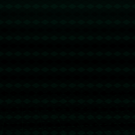
的中場未來主力加納喬，他們在曼聯都經歷了一段屬於自己的傳奇
旅程，並激勵下一代年輕球員追隨這段足壇史詩。
### 曼聯的國際影響力拓展年輕人的舞台
不得不提的是，曼聯作為全球範圍內粉絲數量最多的俱樂部之一，
其市場運營策略也為年輕球員的成長提供了廣闊舞台。從亞洲巡迴
賽到北美賽事，曼聯的比賽不僅是體育競技，更是一場全球足球文
化的盛宴。在這些場合中，年輕球員有更多機會面對世界一流的對
手，從而快速成長並贏得更多關注。
**正是在這樣的舞台之下，曼聯年輕球員的能力和信心**逐漸提升，
他們不再是坐在替補席上的陪襯，而是一批能夠肩負俱樂部國內外
榮耀的新星。
總之，正如馬塔所言，曼聯憑藉這些才華橫溢的年輕球員，有望繼
續保持足壇頂尖地位。只要俱樂部能持續遵循正確的發展路徑，這
支傳奇球隊將在未來的數十年內，依舊在足球世界中馳騁，不負球
迷的期待與榮耀夢想！
上一篇：姆巴佩下賽季離隊令大巴黎感到“背叛”！球隊今夏恐被迫賣
人！.
下一篇：新秀克内克特表现抢眼，湖人是否会交易他？.