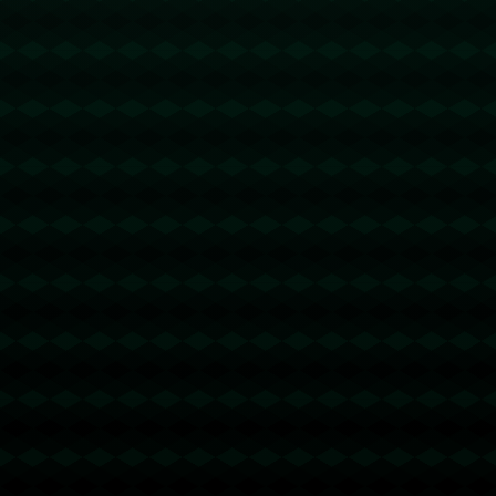
表現的平衡。
安帥的這次決定正是基於這樣的邏輯。他充分認識到球隊的長期戰
略需求——**與其讓維尼修斯帶傷出戰，不如在充分恢復後重新啟
用，這樣才能保證球隊未來更加穩定**。
---
### 展望：危機還是轉機？
儘管維尼修斯的短期缺席無疑是一個挑戰，但從另一個角度看，這
也是其他球員證明自己價值的機會。球迷或許能期待一些驚喜的表
現，特別是像羅德里戈這樣已逐漸嶄露頭角的球員，或許正好能利
用這次機會鞏固自己在陣容中的地位。
總之，**維尼修斯的健康至關重要，他的回歸將是球隊整體戰斗力恢
復的關鍵**。在傷病陰影逐漸消散的那一天，相信我們會再次看到那
個自信飛奔、“舞”於球場上的巴西妖星。