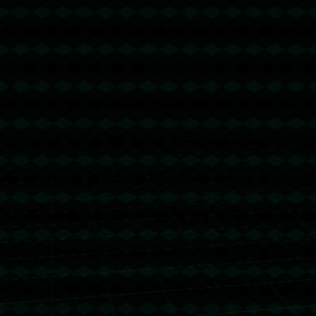
上一篇：两届亚冬会，三代“尔滨”人.
下一篇：科幻题材“北京造”：国产3A游戏的星辰征途.