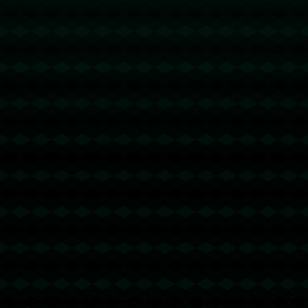
3. **第三階段：核心強手對決**
在第三階段，晉級的18支球隊分成三組，每組6隊，再次進行主客場
雙循環比賽。小組前三名直接獲得世界杯資格，共計9支球隊晉級。
這一階段將是競爭的**白熱化關鍵點**，代表亞洲最高水平的隊伍如
日本、韓國、伊朗和沙特等都將悉數登場。
4. **附加賽與洲際附加賽：爭奪最後的席位**
第三階段小組的第四、第五名將進行附加賽，決出亞洲區的半個名
額代表（0.5席）。這支隊伍將進一步參加洲際附加賽，與其他洲球
隊爭奪最終的世界杯門票。**洲際附加賽常常是以弱搏強的舞台，亞
洲隊伍需要全力以赴，避免陰溝翻船。**
---
### 擴軍效應帶來更多驚喜與挑戰
隨着參賽球隊數量的增加，亞洲足球的潛力將被進一步激發。一些
過去參加世界杯機會渺茫的球隊，例如越南、印度和烏茲別克斯
坦，迎來了更大的突破希望。以越南為例，他們近年在亞洲盃等賽
事中的表現已證明了進步的潛力。而配額的增加或許能讓他們首次
闖入世界杯，成為話題焦點。
但值得注意的是，*配額的增多不代表壓力減小*。強如日本、韓國和
澳大利亞，也必須在漫長的預選賽中努力保持領先，稍有疏忽可能
導致意外淘汰。此外，新興球隊的實力逐年增強，也為傳統強隊帶
來了更多挑戰。
---
### 亞洲足球走向世界的歷史時刻
亞洲區預選賽從未像2026年這般引人關注，**更多的名額、更高的
爭奪機會、更激烈的比賽**，讓每一場比賽都充滿懸念。同時，這一