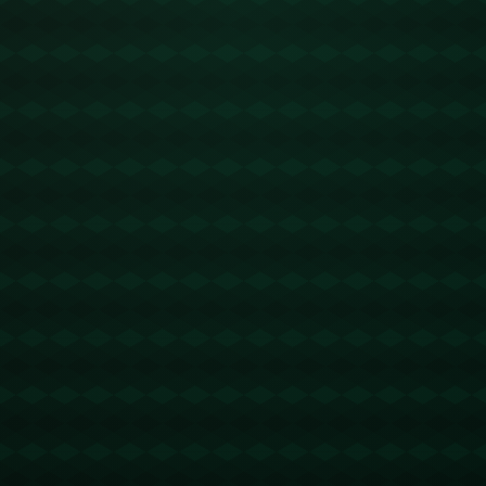
*隨著2026年美加墨世界杯的日益臨近，各大洲足球聯盟已經摩拳擦
掌，為這一全球頂級賽事的資格賽做準備。而作為足球版圖的重要
一環，亞洲區預選賽無疑是焦點之一。本屆世界杯首次擴軍至48支
球隊，亞洲區也迎來史無前例的配額增長，更為激烈、更具看點的
預選賽賽制也應運而生。*
### 亞洲區名額增至8.5席，競爭更白熱化
2026年世界杯將參賽球隊數量從32支擴展至48支，亞洲的參賽名額
由以往的4.5席增至8.5席。**這意味著亞洲將有更多球隊亮相世界
杯，但同時也讓預選賽競爭變得更為激烈。**對於一直希望登上世界
舞台的亞洲球隊而言，這是一個千載難逢的機會。
根據亞足聯（AFC）的最新公告，亞洲區預選賽將分為**四個階段**
進行，並設置多輪比賽以篩選出最強的球隊參賽。這一賽制不僅考
驗球隊的實力，更需要長時間的穩定表現和戰略布局。