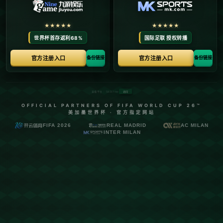
**2026年美加墨世界杯亞洲區預選賽賽制詳解：激烈競爭大幕拉開**