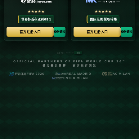
# 新赛季开门红！郑钦文横扫对手，展现不凡实力
**2023赛季伊始，中国网坛新星郑钦文便交出了一份令人振奋的答
卷。**在最新一场赛事中，这位年轻的中国姑娘以强势表现横扫对
手，为新赛季取得完美开局。此次比赛不仅彰显了她的技术进步，
也预示着她未来更广阔的发展空间。作为中国网球的新希望，郑钦
文的表现值得每一位体育爱好者的关注。
### 坚定自信，新星郑钦文强势起航
**郑钦文不仅是一位潜力无限的网球选手，更是近年来中国女子网坛
的代表性人物之一。**在过去的一个赛季，郑钦文的表现已获得广泛
赞誉，尤其是在大满贯赛场上的力战，她展现了中国选手在国际舞
台上的坚韧和决心。
**此次新赛季揭幕战中，她的表现尤为抢眼。**面对排名略低但打法
灵活的对手，郑钦文从开局就展现了必胜的决心。凭借强有力的发
球和精准的底线击球，她迅速压制住了对方的节奏，将比赛牢牢掌
控在自己手里。整场比赛中，郑钦文不仅快速适应了场地条件，还
展现了过去一年来技战术上的显著提升，这一点尤其值得称道。
### 技术与心态齐头并进，郑钦文实力大涨
作为一名年轻的职业选手，郑钦文的崛起离不开与生俱来的天赋，
但更重要的是她求胜的心态和刻苦的训练。今年的揭幕战显示出了
她在比赛阅读能力、技术细腻度及抗压心态上的全面提升。
#### 技术方面：
郑钦文在比赛中**发球表现极为突出**，一发成功率达到惊人的
70%+，高质量的发球让她在对手的接发环节中屡屡得分。此外，她
的**正手击球极具威慑力**，几次犀利的斜线进攻直接让对手的防线
崩溃。同时，她的底线耐力得到了显著加强，在多拍回合中，她显