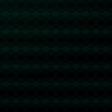
更偏向于传统的防守型后腰，通过**抢断和拦截**来奠
能够有效地控制比赛节奏。以賴斯和羅德裏的数据为例，
神和不懈努力帮助球队在关键战役中屡屡得分。而羅德裏