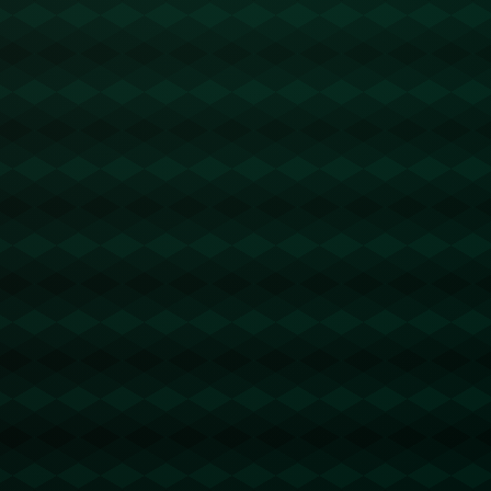
誰才是世界第一後腰？賴斯PK羅德裏 本
发布时间：2026-05-17
足球战术中，后腰位置的重要性不言而喻。一个出色的后腰不仅需要出色
超赛场上，賴斯和羅德裏的表现引人注目，他们之间的比较也成为了球迷和专
过兩者在英超的數據對比，来分析他们的表现。
斯**，作为一名年轻的后腰，具备出色的身体素质和位置感，他在球场上的
次数为3.2次，位居联赛前列。同时，他的传球成功率也达到89%，不仅
上的全能表现，他在英格兰国家队的角色也在不断提升。
，**羅德裏**展现出了他的顶级视野和冷静头脑。他在曼城的中场地位
到92%。这一数据不仅证明了他的调度能力，更显示了他在球场上的控球
后防线提供了强大的屏障，使得曼城在进攻时可以更加肆无忌惮。