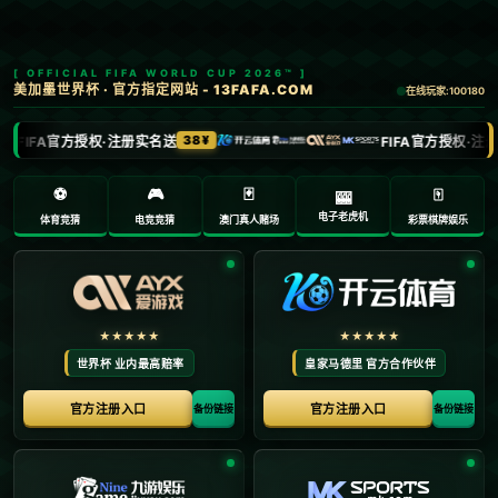
新闻中心
NEWS
英超夺冠赔率：红军受阻仍领跑 曼城1赔101掉
队.
发布时间：2026-05-17