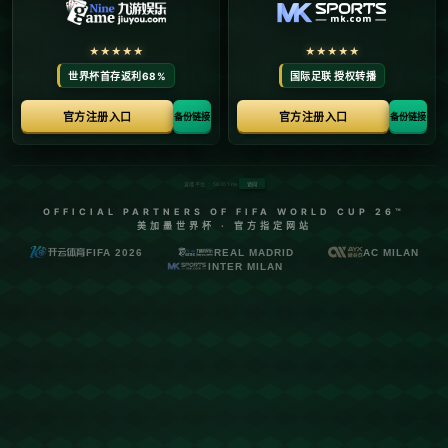
在中国篮球迷的圈子里，CBA一直是备受关注的焦点。**第15轮比赛
**成为了本赛季的一个关键时刻，令人惊叹的**74-84**分数不仅仅意
味着一场比赛的胜负，更象征着青岛男篮的顽强崛起，成功终结了
吉林的**五连胜**。在这充满张力与挑战的赛场上，青岛以出色的表
现迎来了本赛季的**第四次胜利**，为这场对决添加了无数亮点和话
题。
**比赛亮点解析**
在整场比赛中，青岛男篮通过精准的战术布局和球员的默契配合，
逐渐掌控了比赛的节奏。特别是青岛队的**防守策略**，在应对吉林
强力进攻方面，展现出了卓越的洞察力和执行力。吉林队在此前的