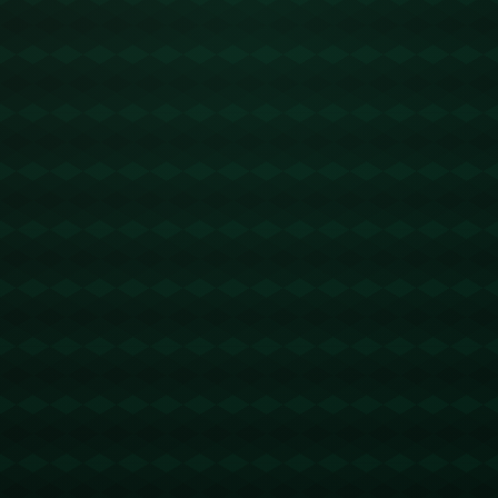
比赛中连续夺得五场胜利，攻防两端具备不俗的实力。然而，本场
比赛中，青岛以**坚韧不拔的防守**迫使对手失误频频，从而实现了
对局势的有效掌控。
**案例分析**
让我们关注比赛中的一段关键时刻：在第三节结束之前，吉林队曾
尝试扭转局面，用一波快攻缩小分差。然而，青岛队适时调整阵
型，在两次关键防守中成功抢断，为球队积累了更加坚定的心理优
势。可以说，这样的及时应变和果敢决策，正是青岛队本场比赛得