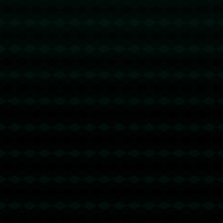
本场胜利不但终结了吉林的**五连胜**，也让青岛男篮树立了在联盟
中的地位，提高了他们在**CBA**联赛中的声望。这对于球队的后续
比赛以及体育市场的影响都是不容小视的。使得青岛队更加值得期
待，他们在这场激烈的对战中展示的实力与潜力，将有助于后续的
战略规划，并为吸引更多的球迷关注打下坚实基础。