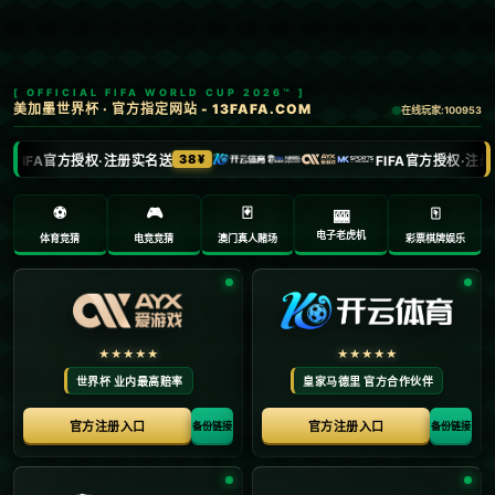
新闻中心
NEWS
74-84！CBA第15轮，赛季第4杀，青岛终结吉
林5连胜.
发布时间：2026-05-17